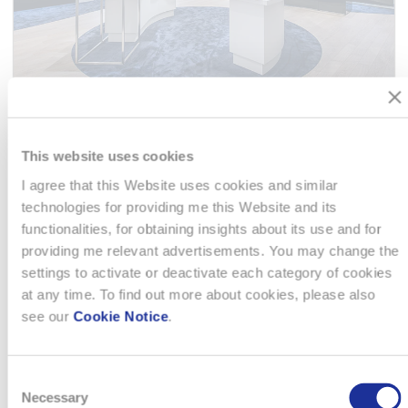
CDD 31/0826 AU 03/11/26 -
This website uses cookies
VENDEUR ¨POP-UP STORE H/F -
I agree that this Website uses cookies and similar
HAMILTON, PARIS
technologies for providing me this Website and its
functionalities, for obtaining insights about its use and for
La Maison HAMILTON recrute un vendeur en CDD 35H pour
providing me relevant advertisements. You may change the
son Pop-up Store aux Galeries Lafayette à compter du 31
settings to activate or deactivate each category of cookies
août 2026. En tant que Vendeur, vous êtes un véritable
at any time. To find out more about cookies, please also
ambassadeur de la Marque partageant les valeurs et les
see our
Cookie Notice
.
ambitions. L’…
MEHR
Consent
Necessary
Selection