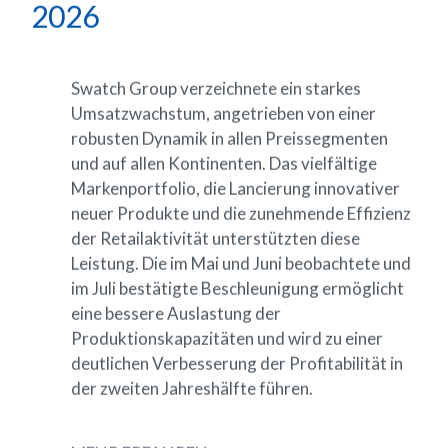
2026
Swatch
Group
verzeichnete
ein
starkes
Umsatzwachstum,
angetrieben
von
einer
robusten
Dynamik
in
allen
Preissegmenten
und
auf
allen
Kontinenten.
Das
vielfältige
Markenportfolio,
die
Lancierung
innovativer
neuer
Produkte
und
die
zunehmende
Effizienz
der
Retailaktivität
unterstützten
diese
Leistung.
Die
im
Mai
und
Juni
beobachtete
und
im
Juli
bestätigte
Beschleunigung
ermöglicht
eine
bessere
Auslastung
der
Produktionskapazitäten
und
wird
zu
einer
deutlichen
Verbesserung
der
Profitabilität
in
der
zweiten
Jahreshälfte
führen.