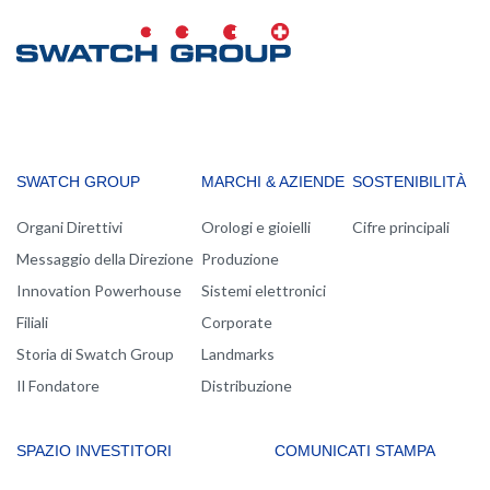
MAIN
SWATCH GROUP
MARCHI & AZIENDE
SOSTENIBILITÀ
NAVIGATION
Organi Direttivi
Orologi e gioielli
Cifre principali
Messaggio della Direzione
Produzione
Innovation Powerhouse
Sistemi elettronici
Filiali
Corporate
Storia di Swatch Group
Landmarks
Il Fondatore
Distribuzione
SPAZIO INVESTITORI
COMUNICATI STAMPA