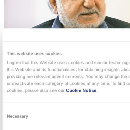
This website uses cookies
I agree that this Website uses cookies and similar technolog
this Website and its functionalities, for obtaining insights abo
providing me relevant advertisements. You may change the se
Fu allora che Nicolas G. Hayek, presidente e proprietario
or deactivate each category of cookies at any time. To find 
della società Hayek Engineering, riceve il mandato di
cookies, please also see our
Cookie Notice
.
sviluppare una strategia per assicurare il futuro delle due
aziende. Nel 1983, lo studio Hayek – frattanto divenuto
celebre – suggerisce un certo numero di misure da adottare,
Consent
volte a permettere a tali aziende di sopravvivere nell’attesa di
Necessary
Selection
riacquisire la loro forza. Una tappa fondamentale è senza
dubbio quella della fusione dell’ASUAG e della SSIH che