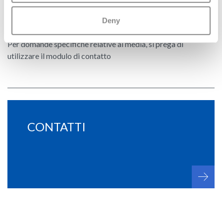
MEDIA RELATIONS
Deny
Per domande specifiche relative ai media, si prega di
utilizzare il modulo di contatto
CONTATTI