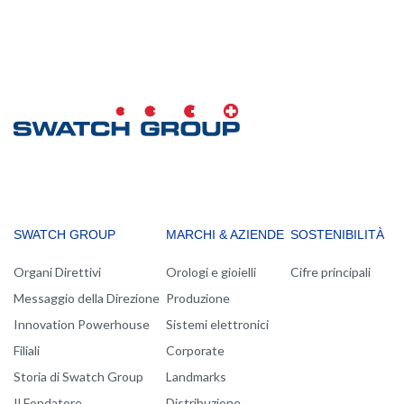
MAIN
SWATCH GROUP
MARCHI & AZIENDE
SOSTENIBILITÀ
NAVIGATION
Organi Direttivi
Orologi e gioielli
Cifre principali
Messaggio della Direzione
Produzione
Innovation Powerhouse
Sistemi elettronici
Filiali
Corporate
Storia di Swatch Group
Landmarks
Il Fondatore
Distribuzione