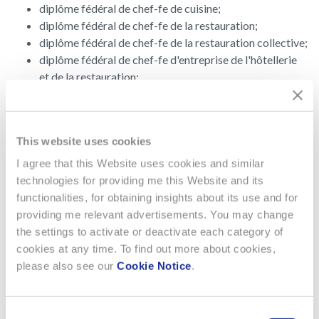
diplôme fédéral de chef-fe de cuisine;
diplôme fédéral de chef-fe de la restauration;
diplôme fédéral de chef-fe de la restauration collective;
diplôme fédéral de chef-fe d'entreprise de l'hôtellerie
et de la restauration;
diplôme de gestion en hôtellerie et restauration, 2 ans à
plein temps, Lausanne;
diplôme de restaurateur/trice-hôtelier/ère ES, 2 ans à
This website uses cookies
plein temps, Genève;
technicien/ne ES en agroalimentaire, 2 ans à plein
I agree that this Website uses cookies and similar
temps, Posieux;
technologies for providing me this Website and its
Bachelor of Science HES-SO en hôtellerie et
functionalities, for obtaining insights about its use and for
professions de l'accueil, 3 ans à plein temps, Lausanne.
providing me relevant advertisements. You may change
the settings to activate or deactivate each category of
cookies at any time. To find out more about cookies,
please also see our
Cookie Notice
.
PROFIL REQUIS
Plaisir à cuisiner et à travailler des aliments
Consent
Vivacité d’esprit