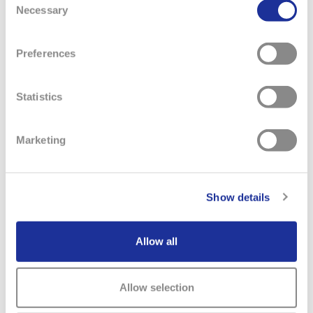
Necessary
Selection
Capacité à coordonner les processus de travail
Haute responsabilité
Créativité et plaisir à expérimenter
Preferences
Mains habiles
Sens aigu de l’hygiène
Statistics
Sens de l’ordre
Goût et odorat développés
Orientation client et esprit d’équipe
Marketing
Bonne santé (travail le plus souvent debout)
Résistance au stress
Show details
Allow all
Ritorno alla lista degli apprendistati
Allow selection