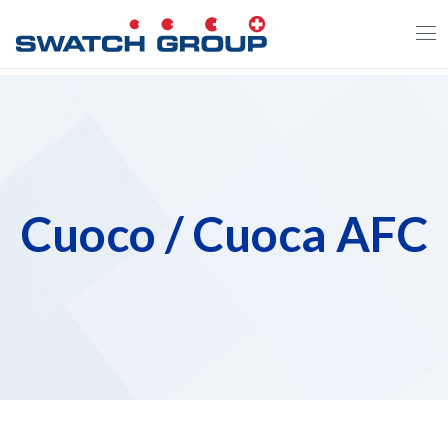
Salta
al
contenuto
principale
Cuoco / Cuoca AFC