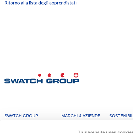
Ritorno alla lista degli apprendistati
MAIN
SWATCH GROUP
MARCHI & AZIENDE
SOSTENIBIL
NAVIGATION
Organi Direttivi
Orologi e gioielli
Cifre principa
This website uses cookie