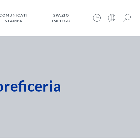
COMUNICATI
SPAZIO
STAMPA
IMPIEGO
08.08.2026 – 09:40:25 – INTERNET TIME: @444
Cerca
oreficeria