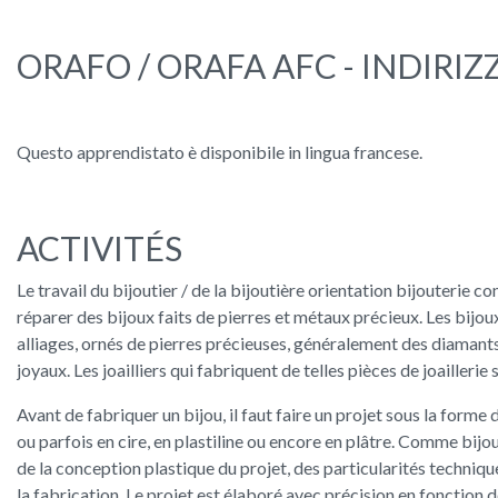
ORAFO / ORAFA AFC - INDIRIZ
Questo apprendistato è disponibile in lingua francese.
ACTIVITÉS
Le travail du bijoutier / de la bijoutière orientation bijouterie co
réparer des bijoux faits de pierres et métaux précieux. Les bijoux 
alliages, ornés de pierres précieuses, généralement des diamants,
joyaux. Les joailliers qui fabriquent de telles pièces de joailleri
Avant de fabriquer un bijou, il faut faire un projet sous la form
ou parfois en cire, en plastiline ou encore en plâtre. Comme bijou
de la conception plastique du projet, des particularités techniq
la fabrication. Le projet est élaboré avec précision en fonction 