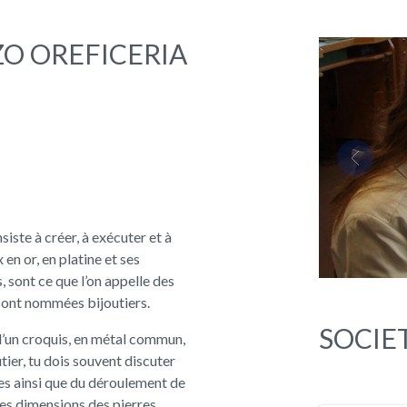
ZO OREFICERIA
Previou
nsiste à créer, à exécuter et à
en or, en platine et ses
 sont ce que l’on appelle des
e sont nommées bijoutiers.
SOCIE
e d’un croquis, en métal commun,
tier, tu dois souvent discuter
ues ainsi que du déroulement de
des dimensions des pierres