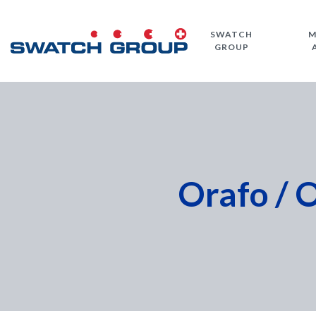
Salta
al
SWATCH
M
contenuto
GROUP
principale
Orafo / O