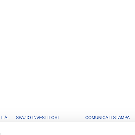
ITÀ
SPAZIO INVESTITORI
COMUNICATI STAMPA
li
Open letters to Morgan Stanley
Archivio
s