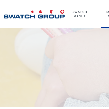
Salta
al
SWATCH
M
contenuto
GROUP
principale