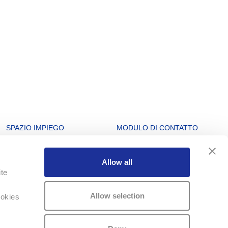
SPAZIO IMPIEGO
MODULO DI CONTATTO
Offerte di lavoro
Info Service
Allow all
Lavorando in Swatch Group
Sede principale
ite
Watchmaking Schools
Cookies
Formazione
Protezione dei dati
Allow selection
ookies
Quiz di apprendistato
Condizioni d'uso
Posti di apprendistato