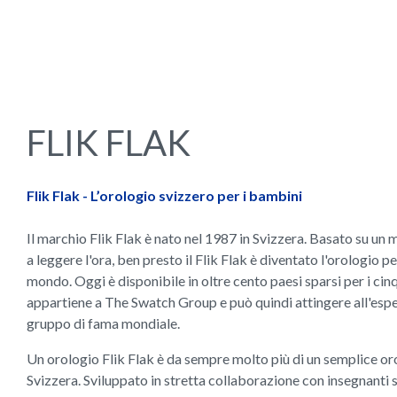
FLIK FLAK
Flik Flak - L’orologio svizzero per i bambini
Il marchio Flik Flak è nato nel 1987 in Svizzera. Basato su un
a leggere l'ora, ben presto il Flik Flak è diventato l'orologio p
mondo. Oggi è disponibile in oltre cento paesi sparsi per i cin
appartiene a The Swatch Group e può quindi attingere all'espe
gruppo di fama mondiale.
Un orologio Flik Flak è da sempre molto più di un semplice o
Svizzera. Sviluppato in stretta collaborazione con insegnanti 