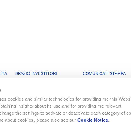
ITÀ
SPAZIO INVESTITORI
COMUNICATI STAMPA
li
Open letters to Morgan Stanley
Archivio
s
Quotazione titoli
uses cookies and similar technologies for providing me this Webs
Assemblea generale
 obtaining insights about its use and for providing me relevant
Pubblicazioni finanziarie
ange the settings to activate or deactivate each category of c
Lettere agli azionisti
ore about cookies, please also see our
Cookie Notice
.
Statuti