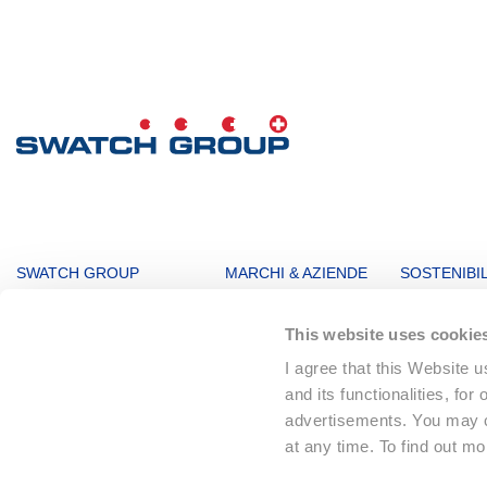
MAIN
SWATCH GROUP
MARCHI & AZIENDE
SOSTENIBIL
NAVIGATION
Organi Direttivi
Orologi e gioielli
Cifre principa
This website uses cookie
Messaggio della Direzione
Produzione
I agree that this Website 
Innovation Powerhouse
Sistemi elettronici
and its functionalities, for
Filiali
Corporate
advertisements. You may ch
Storia di Swatch Group
Landmarks
at any time. To find out m
Il Fondatore
Distribuzione