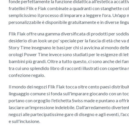
fonde perfettamente la funzione didattica all'estetica accattiv
fratellini Flik e Flak combinate a quadranti con stanghette c
semplicissimo il processo di imparare a leggere l'ora. Un'ap
personalizzabile è disponibile gratuitamente e in diverse lingu
Flik Flak offre una gamma diversificata di prodotti per soddisf
desiderio di un look un po' speciale per la fascia di età che va da
Story Time insegnano le basi per chi si avvicina al mondo delle 
orologi Power Time invece sono studiati per le esigenze di lettu
bambini più grandi. Oltre a tutto questo, ci sono anche dei fan
tra cui uno splendido libro di racconti illustrati con copertina 
confezione regalo.
Il mondo dei negozi Flik Flak tocca oltre cento paesi distribuiti
linguaggio comune si fonda sull'imparare giocando con un tocco
portano con orgoglio l'etichetta Swiss made e puntano a offrir
lasciare un'impressione indelebile. Dall'arredamento diverten
negozi alle partecipatissime gare di disegno e agli eventi, l'ac
e sull'inclusione.