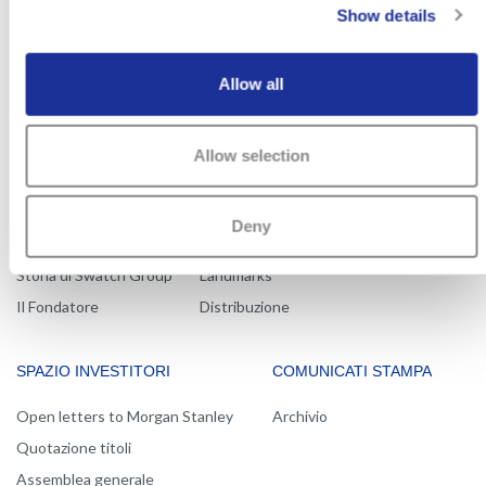
Show details
Allow all
MAIN
SWATCH GROUP
MARCHI & AZIENDE
SOSTENIBILITÀ
NAVIGATION
Organi Direttivi
Orologi e gioielli
Cifre principali
Allow selection
Messaggio della Direzione
Produzione
Innovation Powerhouse
Sistemi elettronici
Deny
Filiali
Corporate
Storia di Swatch Group
Landmarks
Il Fondatore
Distribuzione
SPAZIO INVESTITORI
COMUNICATI STAMPA
Open letters to Morgan Stanley
Archivio
Quotazione titoli
Assemblea generale