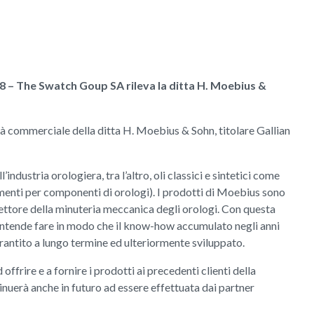
08 – The Swatch Goup SA rileva la ditta H. Moebius &
tà commerciale della ditta H. Moebius & Sohn, titolare Gallian
ndustria orologiera, tra l’altro, oli classici e sintetici come
imenti per componenti di orologi). I prodotti di Moebius sono
ettore della minuteria meccanica degli orologi. Con questa
intende fare in modo che il know-how accumulato negli anni
antito a lungo termine ed ulteriormente sviluppato.
frire e a fornire i prodotti ai precedenti clienti della
nuerà anche in futuro ad essere effettuata dai partner