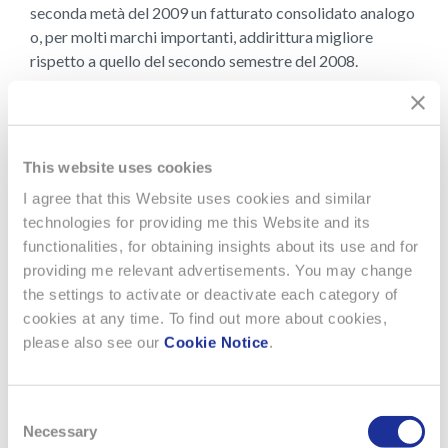
seconda metà del 2009 un fatturato consolidato analogo
o, per molti marchi importanti, addirittura migliore
rispetto a quello del secondo semestre del 2008.
Ove necessario, sono state rafforzate le misure di
riduzione dei costi senza pregiudicare la strategia di
continua crescita del Gruppo nel lungo periodo. Le
This website uses cookies
attività di marketing rimarranno agli stessi livelli
dell’anno scorso. I corsi dei cambi dovrebbero rimanere
I agree that this Website uses cookies and similar
stabili, con un lieve impatto negativo sulle vendite sino a
technologies for providing me this Website and its
fine 2009. In virtù della robusta situazione patrimoniale e
functionalities, for obtaining insights about its use and for
del solido profilo di liquidità, il Gruppo gode di un ottimo
providing me relevant advertisements. You may change
posizionamento per cogliere le opportunità che si
the settings to activate or deactivate each category of
presenteranno.
cookies at any time. To find out more about cookies,
please also see our
Cookie Notice
.
Documento PDF
Scarica il PDF ( 1.20 MB)
Consent
Necessary
Selection