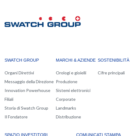
MAIN
SWATCH GROUP
MARCHI & AZIENDE
SOSTENIBILITÀ
NAVIGATION
Organi Direttivi
Orologi e gioielli
Cifre principali
Messaggio della Direzione
Produzione
Innovation Powerhouse
Sistemi elettronici
Filiali
Corporate
Storia di Swatch Group
Landmarks
Il Fondatore
Distribuzione
SPAZIO INVESTITORI
COMUNICATI STAMPA