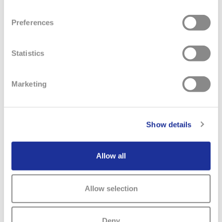
Preferences
Statistics
Marketing
Show details
Allow all
NOTIZIE CORRELATE
Allow selection
Deny