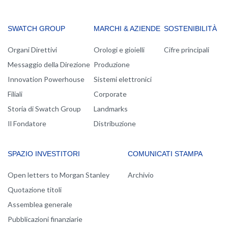
MAIN
SWATCH GROUP
MARCHI & AZIENDE
SOSTENIBILITÀ
NAVIGATION
Organi Direttivi
Orologi e gioielli
Cifre principali
Messaggio della Direzione
Produzione
Innovation Powerhouse
Sistemi elettronici
Filiali
Corporate
Storia di Swatch Group
Landmarks
Il Fondatore
Distribuzione
SPAZIO INVESTITORI
COMUNICATI STAMPA
Open letters to Morgan Stanley
Archivio
Quotazione titoli
Assemblea generale
Pubblicazioni finanziarie