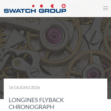
Salta
al
contenuto
principale
16 GIUGNO 2026
LONGINES FLYBACK
CHRONOGRAPH