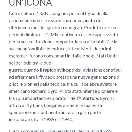
UN’ICONA
Con il calibro 13ZN, Longines portò il flyback alla
produzione in serie e stabilì un nuovo punto di
riferimento nel design dei cronografi. Prodotto per un
periodo limitato, il 13ZN continua a essere apprezzato
per la sua costruzione compatta, la sua affidabilità e la
sua inconfondibile identità estetica. Molti dei primi
esemplari furono consegnati in Italia e negli Stati Uniti
nel periodo tra le due
guerre, quando il rapido sviluppo dell’aviazione contribuì
ad affermare il flyback presso una nuova generazione di
piloti e pionieri della tecnica, tra cui il celebre aviatore
americano Richard Byrd. Pilota statunitense pioniere e
tra i più importanti esploratori dell’Antartide, Byrd si
affidò al fly back Longines durante la sua terza
spedizione nel continente ancora in gran parte
inesplorato, tra il 1939 e il 1940.
Oggi, i cronografi Longines dotati del calibro 13ZN