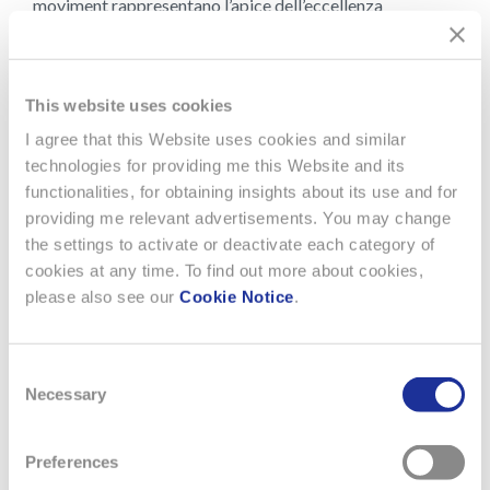
moviment rappresentano l’apice dell’eccellenza
nell’orologeria meccanica, reinterpretando uno storico
strumento per aviatori in un cronografo contemporaneo.
In tutte queste interpretazioni, Longines è rimasta fedele
This website uses cookies
alla vocazione originaria del meccanismo flyback,
combinando la sua distintiva funzionalità con gli
I agree that this Website uses cookies and similar
standard dell’orologeria svizzera contemporanea. Così
technologies for providing me this Website and its
facendo, il marchio porta avanti n’invenzione concepita
functionalities, for obtaining insights about its use and for
per l’aviazione, preservandone le qualità essenziali di
providing me relevant advertisements. You may change
precisione, affidabilità e utilizzo intuitivo in un contesto
the settings to activate or deactivate each category of
moderno.
cookies at any time. To find out more about cookies,
please also see our
Cookie Notice
.
In un’epoca dominata dagli strumenti digitali, il fascino
del flyback risiede nella duratura chiarezza del concetto
che ne è all’origine: una soluzione progettata per offrire
Consent
velocità, precisione e semplicità, quando ogni secondo
Necessary
Selection
conta.
I moderni modelli flyback dimostrano come
Preferences
un’orologeria guidata dalla funzione mantenga piena