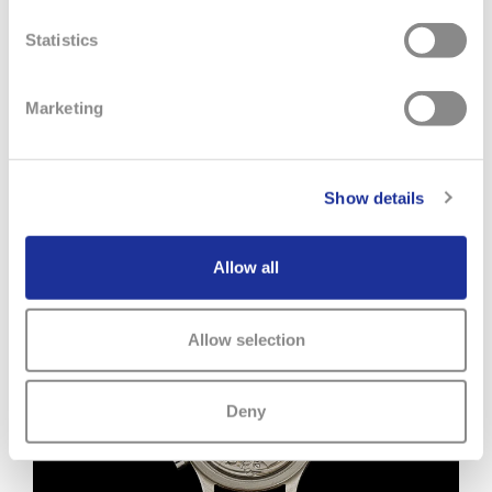
rilevanza nel presente. Il risultato non è né una
Statistics
riproduzione né un omaggio, ma la prosecuzione di
un’idea tanto attuale oggi quanto lo era negli anni ‘ 30.
Marketing
Leggi di più
Scarica il PDF ( 1.91 MB)
Show details
www.longines.com
Allow all
Allow selection
Deny
Previous
Next