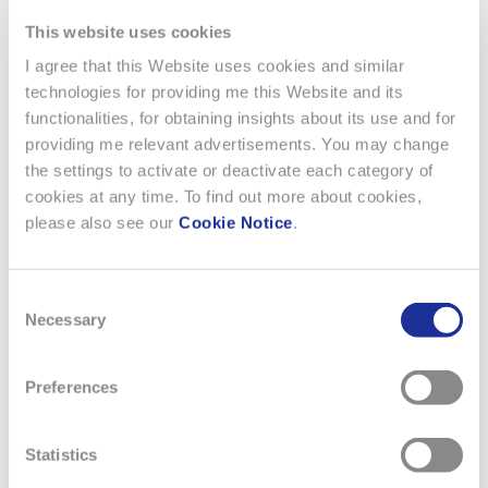
This website uses cookies
I agree that this Website uses cookies and similar
21 LUGLIO 2026
AD HOC
technologies for providing me this Website and its
RAPPORTO SEMESTRALE 2026
functionalities, for obtaining insights about its use and for
providing me relevant advertisements. You may change
the settings to activate or deactivate each category of
Forte crescita delle vendite con significativo aumento
cookies at any time. To find out more about cookies,
delle quote di mercatoSwatch Group ha registrato una
please also see our
Cookie Notice
.
forte crescita del fatturato, sostenuta da una solida
dinamica in tutti i segmenti di prezzo e su tutti i
continenti. Il portafoglio diversificato di marchi,
Consent
l’introduzione di nuovi prodotti innovativi e la crescente
Necessary
Selection
efficienza delle…
LEGGI DI PIÙ
Preferences
Statistics