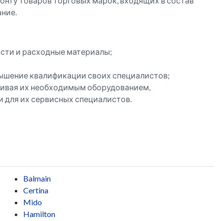
онту товаров торговых марок, входящих в состав
ание.
сти и расходные материалы;
вышение квалификации своих специалистов;
чивая их необходимым оборудованием,
 для их сервисных специалистов.
Balmain
Certina
Mido
Hamilton