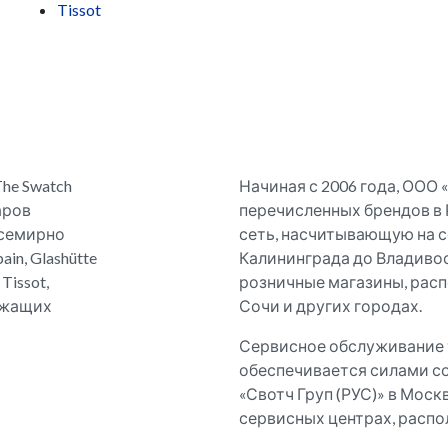
Tissot
he Swatch
Начиная с 2006 года, ООО
аров
перечисленных брендов в 
всемирно
сеть, насчитывающую на с
in, Glashütte
Калининграда до Владивос
 Tissot,
розничные магазины, расп
длежащих
Сочи и других городах.
Сервисное обслуживание т
обеспечивается силами с
«Свотч Груп (РУС)» в Мос
сервисных центрах, распо