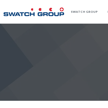
Aller
au
SWATCH GROUP
contenu
principal