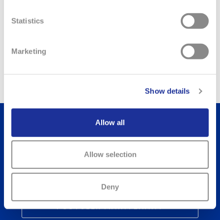
Vous trouverez un partenaire ouvert, pragmatique et
équitable, toujours à la recherche de nouvelles idées, de
Statistics
nouveaux défis et qui est disposé à communiquer avec vous.
Marketing
Show details
Allow all
JOB FINDER
Allow selection
Trouvez votre prochain emploi chez Swatch Group
Deny
POSTULER MAINTENANT