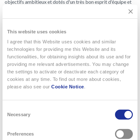
objectifs ambitieux et dotés d'un très bon esprit d'équipe et
de collaboration. Nous voulons des personnes ouvertes
d'esprit qui n'auront pas peur un jour, si besoin, de changer de
société dans le groupe.
This website uses cookies
QU'ALLEZ-VOUS TROUVER AU
I agree that this Website uses cookies and similar
SWATCH GROUP?
technologies for providing me this Website and its
functionalities, for obtaining insights about its use and for
Une atmosphère assidue, dynamique et un environnement
providing me relevant advertisements. You may change
prospère par excellence. Les innovations techniques et
the settings to activate or deactivate each category of
l'excellence des produits vous offriront un nombre
cookies at any time. To find out more about cookies,
incomparable d'opportunités de faire vos preuves. Vous
please also see our
Cookie Notice
.
trouverez un groupe qui en renforçant les bases
opérationnelles, en continuant d'innover pour l'avenir et à
investir dans les sociétés, les systèmes de distribution et les
Consent
ressources humaines, continue de se développer avec une
Necessary
Selection
croissance contrôlée en suivant les réalités du marché dans
lequel il est actif.
Preferences