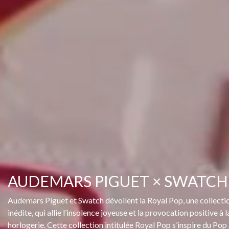
AUDEMARS PIGUET × SWATCH
Audemars Piguet et Swatch dévoilent la Royal Pop, une collecti
inédite, qui allie l’insolence joyeuse et la provocation positive à 
horlogerie. Cette collection intitulée Royal Pop s’inspire du Pop 