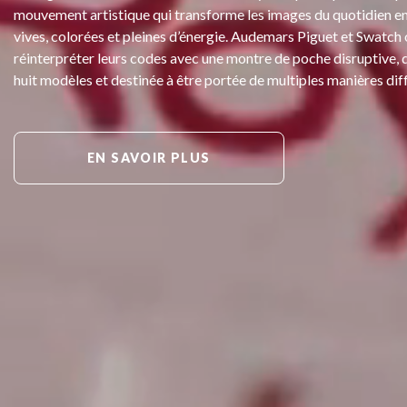
mouvement artistique qui transforme les images du quotidien en
vives, colorées et pleines d’énergie. Audemars Piguet et Swatch
réinterpréter leurs codes avec une montre de poche disruptive, 
huit modèles et destinée à être portée de multiples manières dif
EN SAVOIR PLUS