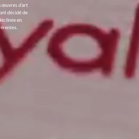
 œuvres d’art
 ont décidé de
déclinée en
férentes.