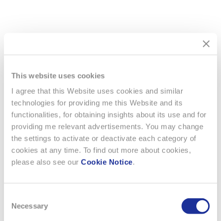
Si vous souhaitez recevoir régulièrement nos communiqués
financiers ad hoc, vous avez la possibilité de vous abonner à
notre
Service d’Information
.
This website uses cookies
I agree that this Website uses cookies and similar
technologies for providing me this Website and its
Organe de contrôle
functionalities, for obtaining insights about its use and for
PricewaterhouseCoopers AG
providing me relevant advertisements. You may change
St. Jakob-Strasse 25, CH-4002 Basel
the settings to activate or deactivate each category of
cookies at any time. To find out more about cookies,
please also see our
Cookie Notice
.
Consent
Necessary
Selection