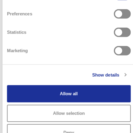
Preferences
Statistics
Marketing
Show details
Allow all
Allow selection
APPRENTISSAGE HORLOGER·ÈRE DE
Deny