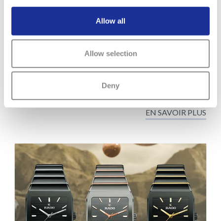
Allow all
La Rado DiaStar Original x Tej Chauhan correspond
exactement à ce que l’on attend d’une deuxième
collaboration entre le Maître des matériaux et la
Allow selection
superstar britannique du design industriel. Avec son
boîtier repensé en PVD couleur or jaune et son bracelet
en caoutchouc extravagant, cette DiaStar Original ne
Deny
manquera pas d’attirer tous les regards…
EN SAVOIR PLUS