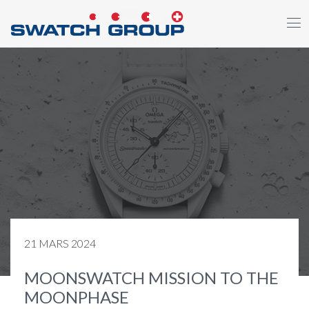
Aller
au
contenu
principal
21 MARS 2024
MOONSWATCH MISSION TO THE
MOONPHASE