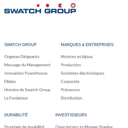
MAIN
SWATCH GROUP
MARQUES & ENTREPRISES
NAVIGATION
Organes Dirigeants
Montres et bijoux
Message du Management
Production
Innovation Powerhouse
Systèmes électroniques
Filiales
Corporate
Histoire de Swatch Group
Présences
Le Fondateur
Distribution
DURABILITÉ
INVESTISSEURS
Stratégie de durabilité
Open letters to Morgan Stanley