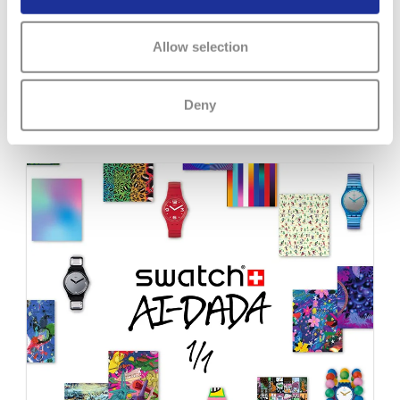
inspirés de la Swatch POP. Audemars Piguet et Swatch
dévoilent la Royal Pop, une collection horlogère inédite,
Allow selection
qui allie l’insolence joyeuse et la provocation positive à la
haute…
Deny
EN SAVOIR PLUS