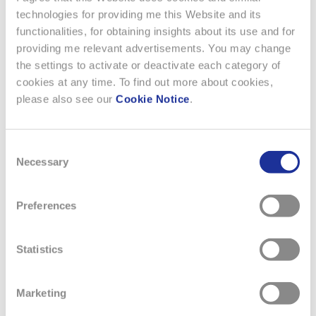
technologies for providing me this Website and its
functionalities, for obtaining insights about its use and for
providing me relevant advertisements. You may change
the settings to activate or deactivate each category of
cookies at any time. To find out more about cookies,
21 AVRIL 2026
please also see our
Cookie Notice
.
HAMILTON KHAKI FIELD
MECHANICAL 36MM
Consent
Necessary
Selection
La Hamilton Khaki Field Mechanical 36 mm, inspirée de
la FAPD 5101, un modèle unique et rare.La Khaki Field
Mechanical 36 mm propose aux collectionneurs du
Preferences
monde entier un modèle historique Hamilton. Cette
montre met l’accent sur l’authenticité et le savoir-faire
Statistics
grâce à une réédition fidèle de l’une des références
militaires vintage les plus…
Marketing
EN SAVOIR PLUS