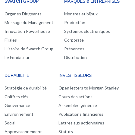
MAIN
SWATCH GROUP
MARQUES & ENTREPRISES
NAVIGATION
Organes Dirigeants
Montres et bijoux
Message du Management
Production
Innovation Powerhouse
Systèmes électroniques
Filiales
Corporate
Histoire de Swatch Group
Présences
Le Fondateur
Distribution
DURABILITÉ
INVESTISSEURS
Stratégie de durabilité
Open letters to Morgan Stanley
Chiffres clés
Cours des actions
Gouvernance
Assemblée générale
Environnement
Publications financières
Social
Lettres aux actionnaires
Approvisionnement
Statuts