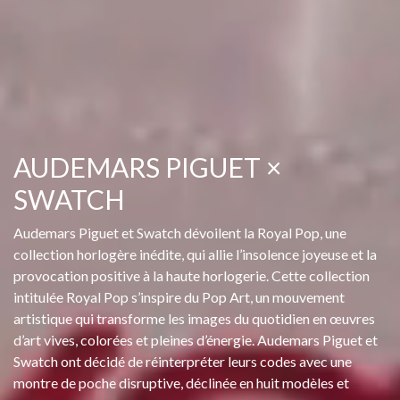
AUDEMARS PIGUET ×
SWATCH
Audemars Piguet et Swatch dévoilent la Royal Pop, une
collection horlogère inédite, qui allie l’insolence joyeuse et la
provocation positive à la haute horlogerie. Cette collection
intitulée Royal Pop s’inspire du Pop Art, un mouvement
artistique qui transforme les images du quotidien en œuvres
d’art vives, colorées et pleines d’énergie. Audemars Piguet et
Swatch ont décidé de réinterpréter leurs codes avec une
montre de poche disruptive, déclinée en huit modèles et