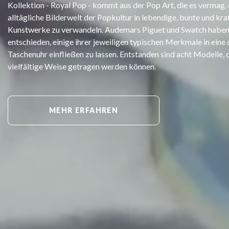
Kollektion - Royal Pop - kommt aus der Pop Art, die es vermag, 
alltägliche Bilderwelt der Popkultur in lebendige, bunte und kra
Kunstwerke zu verwandeln. Audemars Piguet und Swatch haben
entschieden, einige ihrer jeweiligen typischen Merkmale in eine 
Taschenuhr einfließen zu lassen. Entstanden sind acht Modelle, d
vielfältige Weise getragen werden können.
MEHR ERFAHREN