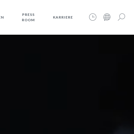
PRESS
EN
KARRIERE
ROOM
08.08.2026 – 12:32:40 – INTERNET TIME: @564
Suche