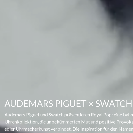
AUDEMARS PIGUET × SWATCH
Audemars Piguet und Swatch präsentieren Royal Pop: eine bah
Uhrenkollektion, die unbekümmerten Mut und positive Provoka
edler Uhrmacherkunst verbindet. Die Inspiration für den Namen