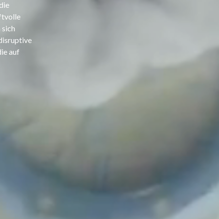
die
ftvolle
 sich
disruptive
ie auf