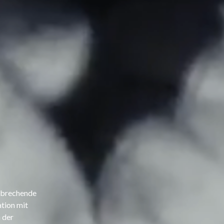
nbrechende
tion mit
 der