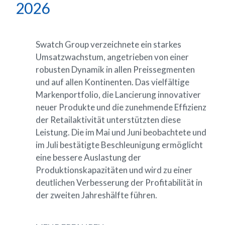
2026
Swatch
Group
verzeichnete
ein
starkes
Umsatzwachstum,
angetrieben
von
einer
robusten
Dynamik
in
allen
Preissegmenten
und
auf
allen
Kontinenten.
Das
vielfältige
Markenportfolio,
die
Lancierung
innovativer
neuer
Produkte
und
die
zunehmende
Effizienz
der
Retailaktivität
unterstützten
diese
Leistung.
Die
im
Mai
und
Juni
beobachtete
und
im
Juli
bestätigte
Beschleunigung
ermöglicht
eine
bessere
Auslastung
der
Produktionskapazitäten
und
wird
zu
einer
deutlichen
Verbesserung
der
Profitabilität
in
der
zweiten
Jahreshälfte
führen.