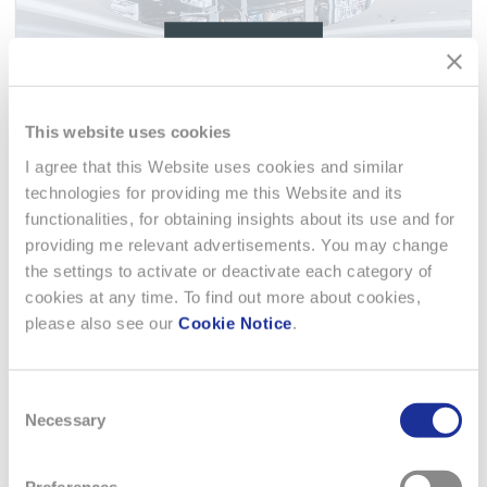
This website uses cookies
I agree that this Website uses cookies and similar
technologies for providing me this Website and its
functionalities, for obtaining insights about its use and for
providing me relevant advertisements. You may change
the settings to activate or deactivate each category of
cookies at any time. To find out more about cookies,
HOUR PASSION MALPENSA AIRPORT
please also see our
Cookie Notice
.
- SALES ASSISTANT FULL TIME
(TEMPORARY)
Consent
Necessary
Selection
The Swatch Group (Italia) SpA ricerca, per la Boutique Hour
Passion sita all'interno dell'Aeroporto di Milano Malpensa,
Preferences