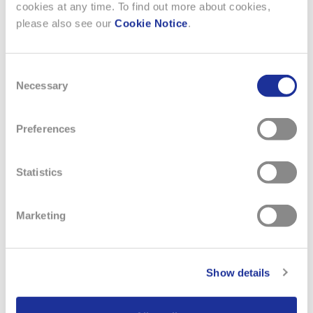
cookies at any time. To find out more about cookies,
please also see our
Cookie Notice
.
Consent
Necessary
Selection
Preferences
Statistics
Marketing
13 MAI 2026
AUDEMARS PIGUET × SWATCH
Show details
Swatch célèbre l’emblématique Royal Oak d’Audemars
Piguet avec une collection de huit modèles joyeux et