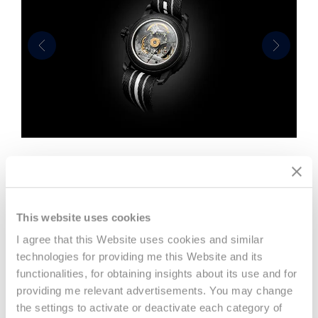
Previous
Next
This website uses cookies
I agree that this Website uses cookies and similar
NOUVELLES
technologies for providing me this Website and its
functionalities, for obtaining insights about its use and for
providing me relevant advertisements. You may change
the settings to activate or deactivate each category of