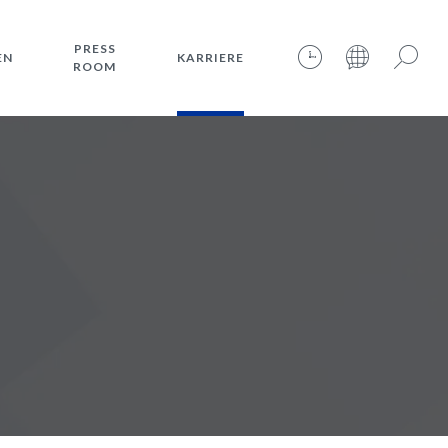
PRESS
EN
KARRIERE
ROOM
07.08.2026 – 09:30:40 – INTERNET TIME: @438
Suche