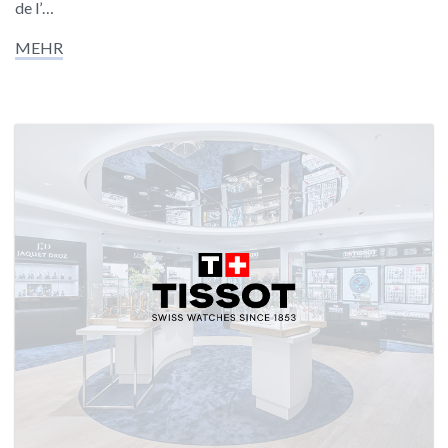
de l’…
MEHR