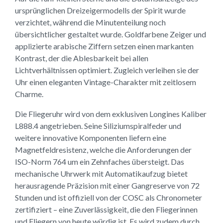
ursprünglichen Dreizeigermodells der Spirit wurde
verzichtet, während die Minutenteilung noch
übersichtlicher gestaltet wurde. Goldfarbene Zeiger und
applizierte arabische Ziffern setzen einen markanten
Kontrast, der die Ablesbarkeit bei allen
Lichtverhältnissen optimiert. Zugleich verleihen sie der
Uhr einen eleganten Vintage-Charakter mit zeitlosem
Charme.
Die Fliegeruhr wird von dem exklusiven Longines Kaliber
L888.4 angetrieben. Seine Siliziumspiralfeder und
weitere innovative Komponenten liefern eine
Magnetfeldresistenz, welche die Anforderungen der
ISO-Norm 764 um ein Zehnfaches übersteigt. Das
mechanische Uhrwerk mit Automatikaufzug bietet
herausragende Präzision mit einer Gangreserve von 72
Stunden und ist offiziell von der COSC als Chronometer
zertifiziert – eine Zuverlässigkeit, die den Fliegerinnen
und Fliegern von heute würdig ist. Es wird zudem durch