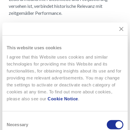
versehen ist, verbindet historische Relevanz mit
zeitgemäßer Performance.
DIE FLYBACK-FUNKTION
Die Flyback-Funktion – eine Komplikation, die von
This website uses cookies
Longines in den 1930er Jahren entwickelt wurde –
ermöglicht es, mit einem Chronographen
I agree that this Website uses cookies and similar
aufeinanderfolgende Zeitintervalle einfach und schnell zu
technologies for providing me this Website and its
messen. Im Gegensatz zu einem herkömmlichen
functionalities, for obtaining insights about its use and for
Chronographen, bei dem der Sekundenzeiger gestoppt,
providing me relevant advertisements. You may change
auf null zurückgesetzt und erneut gestartet werden muss,
the settings to activate or deactivate each category of
ermöglicht die Flyback-Funktion eine deutlich schnellere
cookies at any time. To find out more about cookies,
Bedienung. Mit nur einem Knopfdruck springt der Zeiger
please also see our
Cookie Notice
.
sofort auf null zurück und startet die Zeitmessung
automatisch neu. Diese Funktion ist besonders nützlich in
Consent
Situationen, in denen es auf Genauigkeit und Schnelligkeit
Necessary
Selection
ankommt, wie etwa in der Luftfahrt.