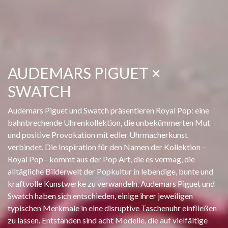
AUDEMARS PIGUET ×
SWATCH
Audemars Piguet und Swatch präsentieren Royal Pop: eine
bahnbrechende Uhrenkollektion, die unbekümmerten Mut
und positive Provokation mit edler Uhrmacherkunst
verbindet. Die Inspiration für den Namen der Kollektion -
Royal Pop - kommt aus der Pop Art, die es vermag, die
alltägliche Bilderwelt der Popkultur in lebendige, bunte und
kraftvolle Kunstwerke zu verwandeln. Audemars Piguet und
Swatch haben sich entschieden, einige ihrer jeweiligen
typischen Merkmale in eine disruptive Taschenuhr einfließen
zu lassen. Entstanden sind acht Modelle, die auf vielfältige