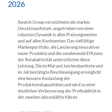
2026
Swatch
Group
verzeichnete
ein
starkes
Umsatzwachstum,
angetrieben
von
einer
robusten
Dynamik
in
allen
Preissegmenten
und
auf
allen
Kontinenten.
Das
vielfältige
Markenportfolio,
die
Lancierung
innovativer
neuer
Produkte
und
die
zunehmende
Effizienz
der
Retailaktivität
unterstützten
diese
Leistung.
Die
im
Mai
und
Juni
beobachtete
und
im
Juli
bestätigte
Beschleunigung
ermöglicht
eine
bessere
Auslastung
der
Produktionskapazitäten
und
wird
zu
einer
deutlichen
Verbesserung
der
Profitabilität
in
der
zweiten
Jahreshälfte
führen.