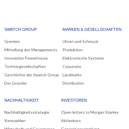
MAIN
SWATCH GROUP
MARKEN & GESELLSCHAFTEN
NAVIGATION
Gremien
Uhren und Schmuck
Mitteilung des Managements
Produktion
Innovation Powerhouse
Elektronische Systeme
Tochtergesellschaften
Corporate
Geschichte der Swatch Group
Landmarks
Der Gründer
Distribution
NACHHALTIGKEIT
INVESTOREN
Nachhaltigkeitsstrategie
Open letters to Morgan Stanley
Kennzahlen
Aktienkurs
Wirtschaft und Governance
Generalversammlung