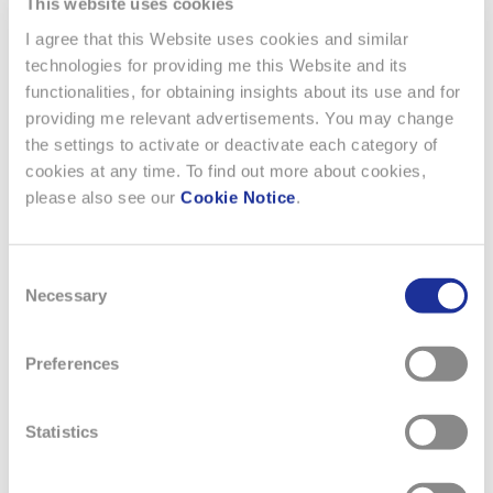
This website uses cookies
I agree that this Website uses cookies and similar
technologies for providing me this Website and its
functionalities, for obtaining insights about its use and for
providing me relevant advertisements. You may change
the settings to activate or deactivate each category of
cookies at any time. To find out more about cookies,
19. OKTOBER 2020
please also see our
Cookie Notice
.
EM|ECHO-V ALS "BESTES NEUES
PRODUKT" AUSGEZEICHNET
Consent
Necessary
Selection
em|echo-V, die ganzheitliche Omnichannel-RAINFC-
Lösung von EM Microelectronic, ein Unternehmender
Preferences
Swatch Group erhält prestigeträchtige
Branchenauszeichnung Ein Pionier der RFID-Branche
EM Microelectronic, das Halbleiterunternehmen der
Statistics
Swatch Group mit geringstem Stromverbrauch, ist seit
über 30 Jahren ein Pionier in der RFID-Industrie.…