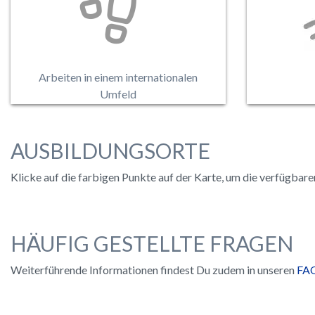
anderen Swatch Group Firmen im In-
di
oder Ausland zu vertiefen und weiter
Aus
auszubauen.
gut
Arbeiten in einem internationalen
Umfeld
AUSBILDUNGSORTE
Klicke auf die farbigen Punkte auf der Karte, um die verfügbar
HÄUFIG GESTELLTE FRAGEN
Weiterführende Informationen findest Du zudem in unseren
FA