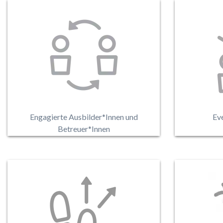
Es wart
Wir fördern Deine Talente und
Seminare 
begleiten Dich auf dem Weg durch
lernst Du 
Deine Ausbildung.
und Stu
Engagierte Ausbilder*Innen und
Eve
Betreuer*Innen
Je nach Berufsbild erhältst Du die
In jedem
Möglichkeit Deine Fachkenntnisse in
Standort)
verschiedenen Bereichen oder
Wochen U