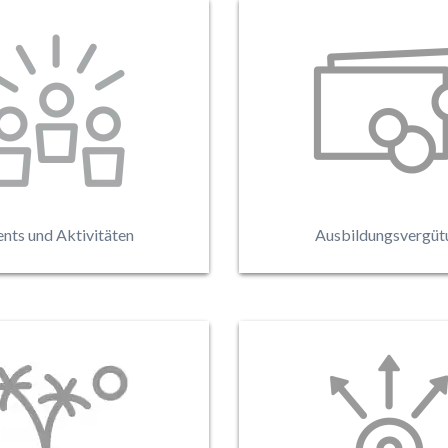
en spannende Workshops,
Du erhältst eine
und Events auf Dich, dabei
überdurchschnittli
viele andere Auszubildende
Ausbildungsvergütung 
denten der Swatch Group
welche mit zusätzlichen 
kennen.
einzigartig ist.
nts und Aktivitäten
Ausbildungsvergüt
Die Swatch Group biet
 Ausbildungsjahr (je nach
Übernahmeperspektive
 profitierst Du von 5 bis 6
erfolgreich abgeschlo
rlaub sowie Freizeittagen
Ausbildung innerhalb de