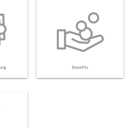
Deine Arbeitsmittel wie z.B.
che
Notebooks, Fachbücher oder
von uns
Werkzeuge die für Deine Ausbildung
Benefits
notwendig sind werden von der
Swatch Group getragen.
ung
Benefits
et hohe
n nach
ssener
r Gruppe.