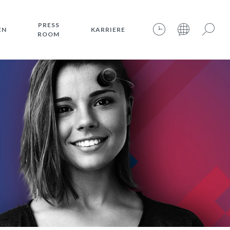
PRESS
EN
KARRIERE
ROOM
06.08.2026 – 19:23:16 – INTERNET TIME: @849
Suche