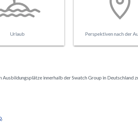
e Dir zu besonderen
Nach der Ausbildungszeit 
bildungsaktivitäten
Dir viele Möglichkeit
geschrieben werden.
beruflichen Weiterentw
(national und internati
Urlaub
Perspektiven nach der A
en Ausbildungsplätze innerhalb der Swatch Group in Deutschland zu
Q
.