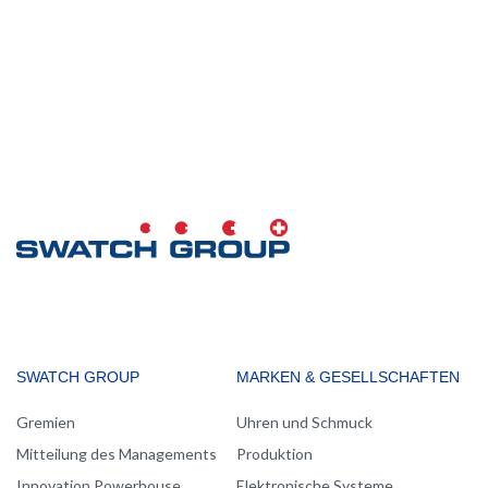
MAIN
SWATCH GROUP
MARKEN & GESELLSCHAFTEN
NAVIGATION
Gremien
Uhren und Schmuck
Mitteilung des Managements
Produktion
Innovation Powerhouse
Elektronische Systeme