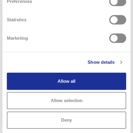
Preferences
Statistics
Marketing
Show details
29. JUNI 2026
Allow all
ABSCHLUSS DER BERUFLICHEN
GRUNDBILDUNG
Allow selection
Wir gratulieren unseren Lernenden zur bestandenen
Lehrabschlussprüfung! Die Firmen und Marken der
Deny
Swatch Group Blancpain, Breguet, Pensionskasse