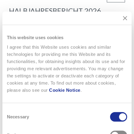
HALBJAHRESBERICHT 2026
Starkes Umsatzwachstum mit deutlichen
MarktanteilsgewinnenSwatch Group verzeichnete ein
This website uses cookies
starkes Umsatzwachstum, angetrieben von einer
I agree that this Website uses cookies and similar
robusten Dynamik in allen Preissegmenten und auf allen
technologies for providing me this Website and its
Kontinenten. Das vielfältige Markenportfolio, die
functionalities, for obtaining insights about its use and for
Lancierung innovativer neuer Produkte und die
providing me relevant advertisements. You may change
zunehmende Effizienz der Retailaktivität unterstützten
the settings to activate or deactivate each category of
diese…
cookies at any time. To find out more about cookies,
MEHR
please also see our
Cookie Notice
.
Consent
Necessary
Selection