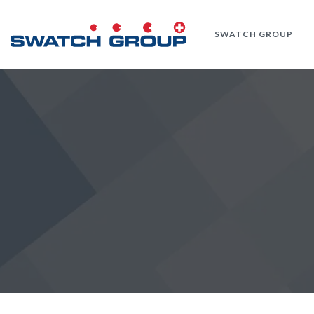
Skip
to
SWATCH GROUP
main
content