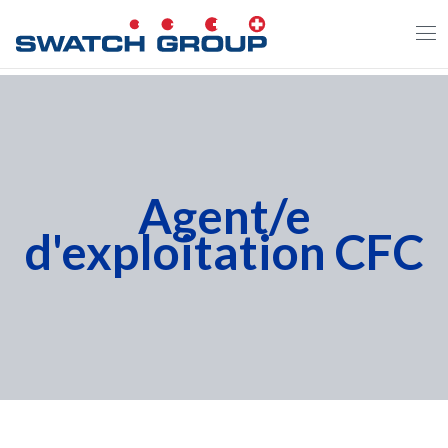
Skip
to
main
content
Agent/e
d'exploitation CFC